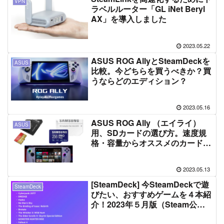
VPN
ラベルルーター「GL iNet Beryl
AX」を導入しました
2023.05.22
ASUS ROG AllyとSteamDeckを
ASUS
比較。今どちらを買うべきか？買
うならどのエディション？
2023.05.16
ASUS ROG Ally （エイライ）
ASUS
用、SDカードの選び方。速度規
格・容量からオススメのカードは
どれ？UHS-II対応を買うべき？
2023.05.13
[SteamDeck] 今SteamDeckで遊
SteamDeck
びたい、おすすめゲームを４本紹
介！2023年５月版（Steam公式
発表データあり）