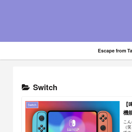
Escape from T
Switch
【噂
Switch
機
こん
（笑
でス