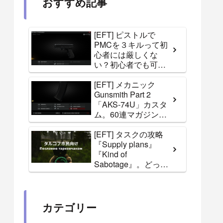
おすすめ記事
[EFT] ピストルで
PMCを３キルって初
心者には厳しくな
い？初心者でも可能
な攻略方法。Skierタ
スク『Stirrup』
[EFT] メカニック
Gunsmith Part 2
「AKS-74U」カスタ
ム。60連マガジンが
手に入らない！
[EFT] タスクの攻略
『Supply plans』
『Kind of
Sabotage』。どっち
に渡すほうが得か？
[Escape from Tarkov]
カテゴリー