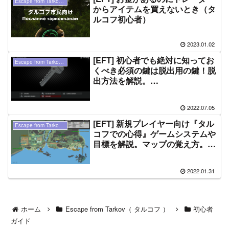
Escape from Tarkov（ タルコフ ）
からアイテムを買えないとき（タ
ルコフ初心者）
2023.01.02
[EFT] 初心者でも絶対に知ってお
Escape from Tarkov（ タルコフ ）
くべき必須の鍵は脱出用の鍵！脱
出方法を解説。
（WOODS/CUSTOMS)
2022.07.05
[EFT] 新規プレイヤー向け『タル
Escape from Tarkov（ タルコフ ）
コフでの心得』ゲームシステムや
目標を解説。マップの覚え方。
[初心者向け]
2022.01.31
ホーム
Escape from Tarkov（ タルコフ ）
初心者
ガイド