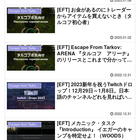
[EFT] お金があるのにトレーダー
Escape from Tarkov（ タルコフ ）
からアイテムを買えないとき（タ
ルコフ初心者）
2023.01.02
[EFT] Escape From Tarkov:
Escape from Tarkov（ タルコフ ）
ARENA 『タルコフ アリーナ』
のリリースとこれまで分かってい
ること。
2022.12.31
[EFT] 2023新年を祝うTwitchドロ
Escape from Tarkov（ タルコフ ）
ップ！12月29日～1月8日。日本
語のチャンネルどれを見ればい
い？
2022.12.31
[EFT] メカニック・タスク
Escape from Tarkov（ タルコフ ）
『Introduction』 イエガーのキャ
ンプを特定せよ！（WOODS）