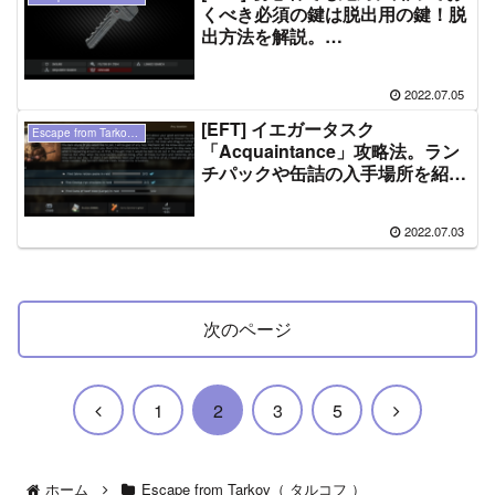
くべき必須の鍵は脱出用の鍵！脱
出方法を解説。
（WOODS/CUSTOMS)
2022.07.05
[EFT] イエガータスク
Escape from Tarkov（ タルコフ ）
「Acquaintance」攻略法。ラン
チパックや缶詰の入手場所を紹
介。
2022.07.03
次のページ
前
次
1
2
3
5
へ
へ
ホーム
Escape from Tarkov（ タルコフ ）