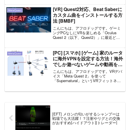
「運動不足」を解消できるなんて最高じ
ゃん！！！ということでVR機器『Oculus
[VR] Quest2対応、Beat Saberに
MetaQuest
...
カスタム曲をインストールする方
法 [BMBF]
こんにちは、アフロドッグです。ゲーミ
ングPCなしにVRを楽しめる「Oculus
Quest 2（以下、Quest2）」に最近どハ
マりしております。特に、「Beat
Saber」という、音楽に合わせて、ライト
セーバーを振り回すゲームに夢中です...
[PC] [スマホ] [ゲーム] 家のルータ
MetaQuest
に海外VPNを設定する方法！海外
でしか遊べないゲームや動画を楽
しむ。
こんにちは、アフロドッグです。VRデバ
イス「Meta Quest 2」を使って
「Supernatural」というVRフィットネス
アプリを遊びたいのですが、どうやらこ
のサービスは、北米（アメリカとカナ
ダ）でしかサービスインしていないんで
すね。...
[EFT] メロンの匂いがするシャンプーは
戦場でも大活躍！？注射やリグとの交換
がおすすめ[ハイドアウト][トレーダー]