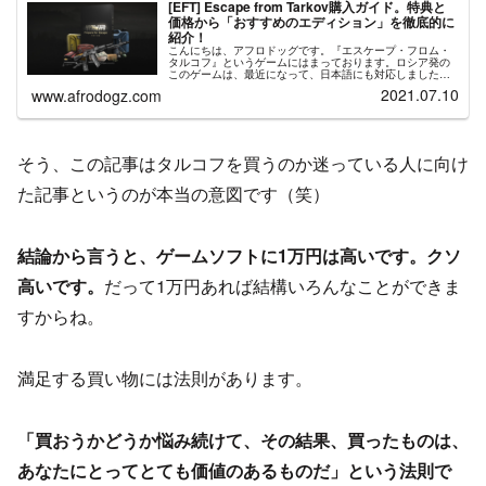
[EFT] Escape from Tarkov購入ガイド。特典と
価格から「おすすめのエディション」を徹底的に
紹介！
こんにちは、アフロドッグです。『エスケープ・フロム・
タルコフ』というゲームにはまっております。ロシア発の
このゲームは、最近になって、日本語にも対応しました！
日本人プレイヤーも、じょじょに増えているホットなゲー
2021.07.10
www.afrodogz.com
ムです。とはいっても、プレイ人口...
そう、この記事はタルコフを買うのか迷っている人に向け
た記事というのが本当の意図です（笑）
結論から言うと、ゲームソフトに1万円は高いです。クソ
高いです。
だって1万円あれば結構いろんなことができま
すからね。
満足する買い物には法則があります。
「買おうかどうか悩み続けて、その結果、買ったものは、
あなたにとってとても価値のあるものだ」という法則で