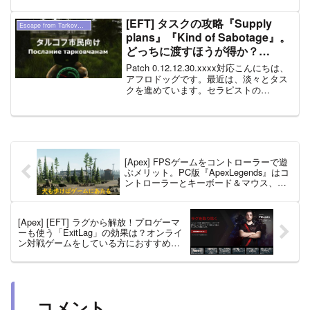
須なので、もらい忘れの無いようにしま
しょう。すでにプレイしている方はクリ
[EFT] タスクの攻略『Supply
Escape from Tarkov（ タルコフ ）
スマスプレゼントをゲット...
plans』『Kind of Sabotage』。
どっちに渡すほうが得か？
[Escape from Tarkov]
Patch 0.12.12.30.xxxx対応こんにちは、
アフロドッグです。最近は、淡々とタス
クを進めています。セラピストの
『Supply plans』とスキーヤーの『Kind
of Sabotage』に関してのタスク攻略で
す。このタスクは...
[Apex] FPSゲームをコントローラーで遊
ぶメリット。PC版『ApexLegends』はコ
ントローラーとキーボード＆マウス、ど
っちがおすすめ？
[Apex] [EFT] ラグから解放！プロゲーマ
ーも使う「ExitLag」の効果は？オンライ
ン対戦ゲームをしている方におすすめ。
[PC限定]
コメント