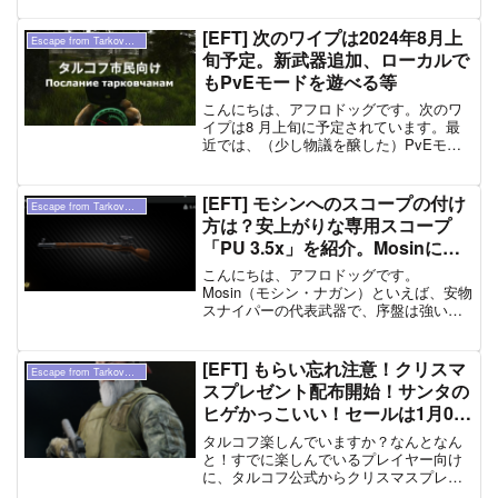
ーが必要なのか？」という疑問を持たれ
た方もいるのではないでしょうか。しか
[EFT] 次のワイプは2024年8月上
Escape from Tarkov（ タルコフ ）
も、このゲームの登場キャ...
旬予定。新武器追加、ローカルで
もPvEモードを遊べる等
こんにちは、アフロドッグです。次のワ
イプは8 月上旬に予定されています。最
近では、（少し物議を醸した）PvEモー
ドも実装され、PvPvEモード（従来のタ
ルコフ）から離れている人も多いのでは
ないでしょうか。さて、そんなタルコフ
[EFT] モシンへのスコープの付け
Escape from Tarkov（ タルコフ ）
ですが、次の0....
方は？安上がりな専用スコープ
「PU 3.5x」を紹介。Mosinに好
きなスコープを載せる方法
こんにちは、アフロドッグです。
Mosin（モシン・ナガン）といえば、安物
スナイパーの代表武器で、序盤は強い味
方となってくれます。というのも、使え
る弾が強いため、レベルの高いアーマー
も抜けて、ワン・チャンをねらえる武器
[EFT] もらい忘れ注意！クリスマ
Escape from Tarkov（ タルコフ ）
でもあり、夢が詰まってい...
スプレゼント配布開始！サンタの
ヒゲかっこいい！セールは1月06
日(水) 05:59まで
タルコフ楽しんでいますか？なんとなん
と！すでに楽しんでいるプレイヤー向け
に、タルコフ公式からクリスマスプレゼ
ントの配布が行われています！手続き必