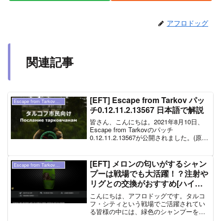
アフロドッグ
関連記事
[EFT] Escape from Tarkov パッ
Escape from Tarkov（ タルコフ ）
チ0.12.11.2.13567 日本語で解説
皆さん、こんにちは。2021年8月10日、
Escape from Tarkovのパッチ
0.12.11.2.13567が公開されました。(原
文）全容を日本語でご紹介します！カル
マシステムに調整が入れられています。
変更点は以下の通りです。プレイ...
[EFT] メロンの匂いがするシャン
Escape from Tarkov（ タルコフ ）
プーは戦場でも大活躍！？注射や
リグとの交換がおすすめ[ハイド
アウト][トレーダー]
こんにちは、アフロドッグです。タルコ
フ・シティという戦場でご活躍されてい
る皆様の中には、緑色のシャンプーを戦
場で見つけて、「なぜ、戦場にシャンプ