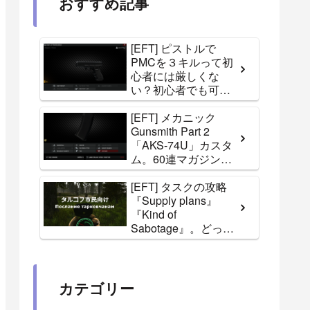
おすすめ記事
[EFT] ピストルで
PMCを３キルって初
心者には厳しくな
い？初心者でも可能
な攻略方法。Skierタ
スク『Stirrup』
[EFT] メカニック
Gunsmith Part 2
「AKS-74U」カスタ
ム。60連マガジンが
手に入らない！
[EFT] タスクの攻略
『Supply plans』
『Kind of
Sabotage』。どっち
に渡すほうが得か？
[Escape from Tarkov]
カテゴリー