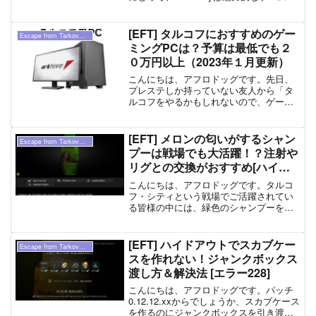
です。というか別の記事でも書いていま
すが、今から買うならASUS ROG Allyの
ほうが良いかもしれませ...
[EFT] タルコフにおすすめのゲー
Escape from Tarkov（ タルコフ ）
ミングPCは？予算は最低でも２
０万円以上（2023年１月更新）
こんにちは、アフロドッグです。先日、
プレステしか持っていない友人から「タ
ルコフをやるかもしれないので、ゲーミ
ング・パソコンを教えてほしい」と言わ
れました。いざオススメを教えてと言わ
れても難しいものですね。あと、「本当
[EFT] メロンの匂いがするシャン
Escape from Tarkov（ タルコフ ）
にやるのかな？」という疑...
プーは戦場でも大活躍！？注射や
リグとの交換がおすすめ[ハイド
アウト][トレーダー]
こんにちは、アフロドッグです。タルコ
フ・シティという戦場でご活躍されてい
る皆様の中には、緑色のシャンプーを戦
場で見つけて、「なぜ、戦場にシャンプ
ーが必要なのか？」という疑問を持たれ
た方もいるのではないでしょうか。しか
[EFT] ハイドアウトでスカブケー
Escape from Tarkov（ タルコフ ）
も、このゲームの登場キャ...
スを作れない！ジャンクボックス
渡し方＆解決法 [エラー228]
こんにちは、アフロドッグです。パッチ
0.12.12.xxからでしょうか、スカブケース
を作るのにジャンクボックスを引き渡す