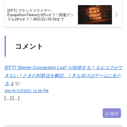
[EFT] ブラックフライデー、
EscapefromTarkovが25%オフ！関連グッ
ズも25%オフ！28日(日) 05:59まで
コメント
[EFT] “Server Connection Lost” が頻発する！タルコフがで
きない！ときの対処法を解説。 | 犬も歩けばゲームにあた
る
より:
2021年12月23日 12:29 PM
[…] […]
返信