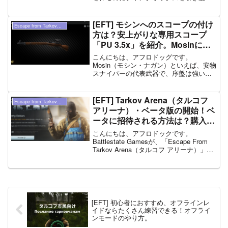
ように要求されます。以前はジャンクボ
ックスは要らなかった気がします。それ
にともなって、ハイドアウトにてスカブ
[EFT] モシンへのスコープの付け
Escape from Tarkov（ タルコフ ）
ケースを作ろ...
方は？安上がりな専用スコープ
「PU 3.5x」を紹介。Mosinに好
きなスコープを載せる方法
こんにちは、アフロドッグです。
Mosin（モシン・ナガン）といえば、安物
スナイパーの代表武器で、序盤は強い味
方となってくれます。というのも、使え
る弾が強いため、レベルの高いアーマー
も抜けて、ワン・チャンをねらえる武器
[EFT] Tarkov Arena（タルコフ
Escape from Tarkov（ タルコフ ）
でもあり、夢が詰まってい...
アリーナ）・ベータ版の開始！ベ
ータに招待される方法は？購入方
法
こんにちは、アフロドックです。
Battlestate Gamesが、「Escape From
Tarkov Arena（タルコフ アリーナ）」ベ
ータ版の開始日を発表しました！Call of
Duty のプレイヤーの方で、タルコフに興
味を持っ...
[EFT] 初心者におすすめ、オフラインレ
イドならたくさん練習できる！オフライ
ンモードのやり方。