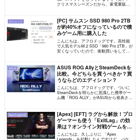
クリスマスシーズンだから、家電量販店
（ヨドバシカメラ）でスイッチを見て欲
しくなったんだけど、そろそろ新型出る
んじゃないの？って思ったから、色々調
[PC] サムスン SSD 980 Pro 2TB
ガジェット
べてみたたら、ニンテンドー...
が約40%オフになっているので積
みゲーム用に購入した
こんにちは、アフロドッグです。高性能
で人気モデルM.2 SSD「980 Pro 2TB」が
安くなっていたので、衝動買いをしてし
まいました。2023年2月24日時点の話で
すが、パソコンショップ・アークで
23,980円で売られています。（202...
ASUS ROG AllyとSteamDeckを
ASUS
比較。今どちらを買うべきか？買
うならどのエディション？
こんにちは、アフロドッグです。ついに
SteamDeckを明らかに意識した携帯ゲー
ム機「ROG ALLY」がASUSから発表され
ました。海外では６月には発売となる見
通しで、日本市場でも世界的に見ても、
ほぼ最速で発売されることになりまし
[Apex] [EFT] ラグから解放！プロ
ApexLegends
た。見た...
ゲーマーも使う「ExitLag」の効
果は？オンライン対戦ゲームをし
ている方におすすめ。[PC限定]
こんにちは、久しぶりに 「Apex
Legends」を起動したんですけど、パケ