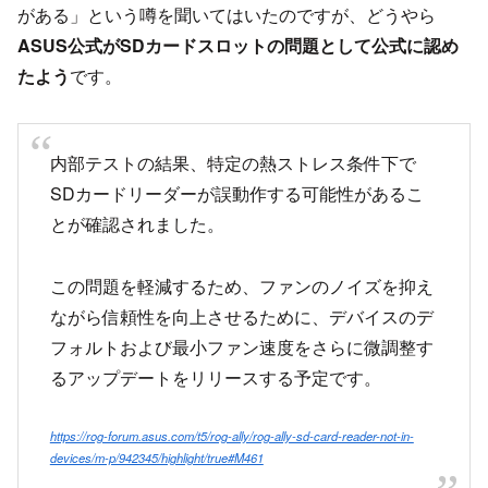
がある」という噂を聞いてはいたのですが、どうやら
ASUS公式がSDカードスロットの問題として公式に認め
たよう
です。
内部テストの結果、特定の熱ストレス条件下で
SDカードリーダーが誤動作する可能性があるこ
とが確認されました。
この問題を軽減するため、ファンのノイズを抑え
ながら信頼性を向上させるために、デバイスのデ
フォルトおよび最小ファン速度をさらに微調整す
るアップデートをリリースする予定です。
https://rog-forum.asus.com/t5/rog-ally/rog-ally-sd-card-reader-not-in-
devices/m-p/942345/highlight/true#M461