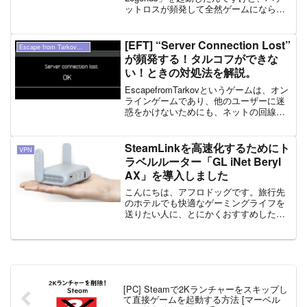
ットロスが頻発して全然ゲームにならな
い。カクカクなんですよ、敵も味方も。
嫌になって、別のゲーム（タルコフ）を
起動しても、強制切断されてしまいま
[EFT] “Server Connection Lost”
Escape from Tarkov（ タルコフ ）
す。つまり、ゲームサ...
が頻発する！タルコフができな
い！ときの対処法を解説。
EscapefromTarkovというゲームは、オン
ラインゲームであり、他のユーザーに迷
惑をかけないためにも、ネットの回線状
況が悪いとレイドを強制終了させられる
仕様となっている。強制切断されると表
示されるのが、“Server Connect...
SteamLinkを高速化するためにト
VPN
ラベルルーター「GL iNet Beryl
AX」を導入しました
こんにちは、アフロドッグです。旅行先
のホテルでも快適なゲーミングライフを
送りたい人に、とにかくおすすめしたい
トラベルルーターを紹介します。出張が
多く、ホテルで泊まることが多い筆者
は、最近買ったガジェットの中で最も愛
用しています。旅行を頻繁に...
[PC] Steamで2Kランチャーをスキップし
て直接ゲームを起動する方法 [マーベル